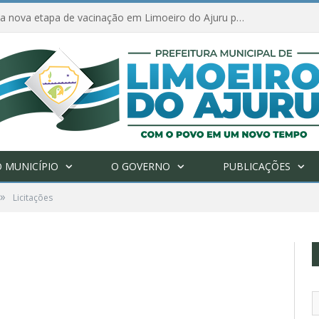
Ações de combate à Covid-19 na região ribeirinha de Limoeiro do Ajuru continuam
 MUNICÍPIO
O GOVERNO
PUBLICAÇÕES
»
Licitações