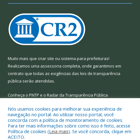
Muito mais que
criar site
ou
sistema para prefeituras
!
Realizamos uma
assessoria
completa, onde garantimos em
contrato que todas as exigências das
leis de transparência
pública
serão atendidas.
Conheça o
PNTP
e o
Radar da Transparência Pública
Nós usamos cookies para melhorar sua experiência de
navegação no portal. Ao utilizar nosso portal, você
concorda com a política de monitoramento de cookies.
Para ter mais informações sobre como isso é feito, acesse
Todos os direitos reservados a Prefeitura Municipal de Limoeiro
Política de cookies (
Leia mais
). Se você concorda, clique em
do Ajuru.
ACEITO.