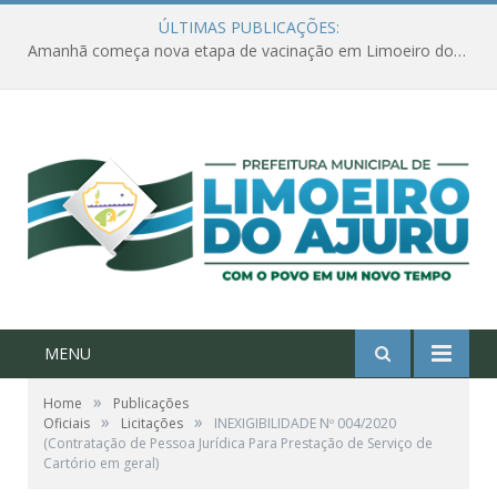
ÚLTIMAS PUBLICAÇÕES:
Amanhã começa nova etapa de vacinação em Limoeiro do Ajuru para idosos com 65 ou mais
MENU
»
Home
Publicações
»
»
Oficiais
Licitações
INEXIGIBILIDADE Nº 004/2020
(Contratação de Pessoa Jurídica Para Prestação de Serviço de
Cartório em geral)