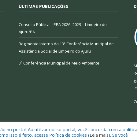
ÚLTIMAS PUBLICAÇÕES
D
Consulta Pública – PPA 2026–2029 – Limoeiro do
Ajuru/PA
Regimento Interno da 13ª Conferência Municipal de
Assistência Social de Limoeiro do Ajuru
3ª Conferência Municipal de Meio Ambiente
M
R
g
l
C
 no portal. Ao utilizar nosso portal, você concorda com a polític
 de Limoeiro do Ajuru.
Mapa do Si
 isso é feito, acesse Política de cookies (
Leia mais
). Se você