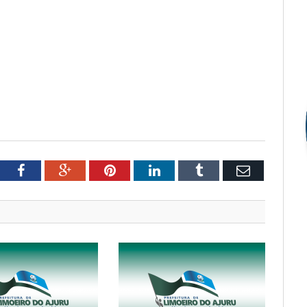
tter
Facebook
Google+
Pinterest
LinkedIn
Tumblr
Email