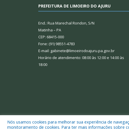
PREFEITURA DE LIMOEIRO DO AJURU
End.: Rua Marechal Rondon, S/N
Matinha – PA
CEP: 68415-000
Fone: (91) 98551-4783
E-mail: gabinete@limoeirodoajuru.pa.gov.br
Horário de atendimento: 08:00 às 12:00 e 14:00 às
18:00
Nós usamos cookies para melhorar sua experiência de navegação
Todos os direitos reservados a Prefeitura Municipal
monitoramento de cookies. Para ter mais informações sobre como