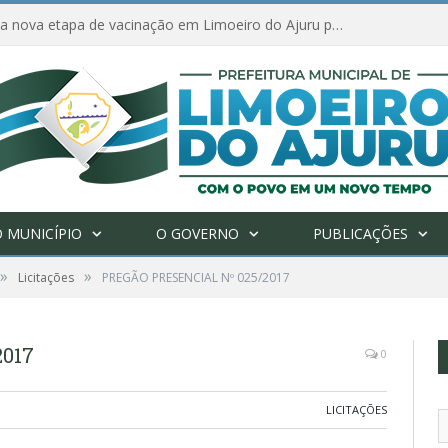
Amanhã começa nova etapa de vacinação em Limoeiro do Ajuru para idosos com 65 ou mais
 MUNICÍPIO
O GOVERNO
PUBLICAÇÕES
»
»
Licitações
PREGÃO PRESENCIAL Nº 025/2017
017
0
LICITAÇÕES