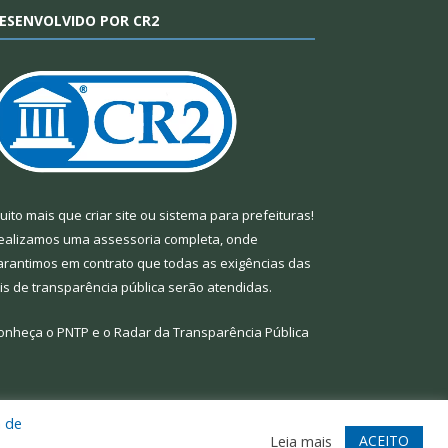
ESENVOLVIDO POR CR2
uito mais que
criar site
ou
sistema para prefeituras
!
ealizamos uma
assessoria
completa, onde
arantimos em contrato que todas as exigências das
eis de transparência pública
serão atendidas.
onheça o
PNTP
e o
Radar da Transparência Pública
a de
te
Acessar Área Administrativa
Acessar Webmail
ACEITO
Leia mais