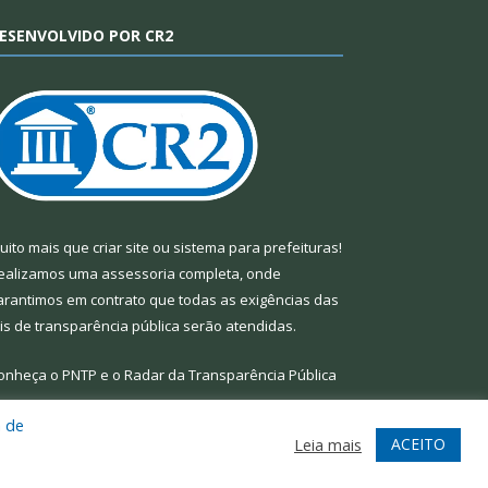
ESENVOLVIDO POR CR2
uito mais que
criar site
ou
sistema para prefeituras
!
ealizamos uma
assessoria
completa, onde
arantimos em contrato que todas as exigências das
eis de transparência pública
serão atendidas.
onheça o
PNTP
e o
Radar da Transparência Pública
a de
ACEITO
Leia mais