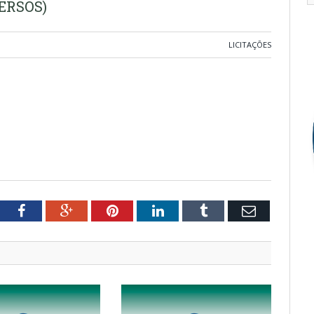
ERSOS)
LICITAÇÕES
tter
Facebook
Google+
Pinterest
LinkedIn
Tumblr
Email