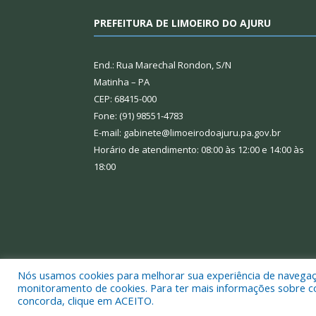
PREFEITURA DE LIMOEIRO DO AJURU
End.: Rua Marechal Rondon, S/N
Matinha – PA
CEP: 68415-000
Fone: (91) 98551-4783
E-mail: gabinete@limoeirodoajuru.pa.gov.br
Horário de atendimento: 08:00 às 12:00 e 14:00 às
18:00
Nós usamos cookies para melhorar sua experiência de navegação
monitoramento de cookies. Para ter mais informações sobre como
concorda, clique em ACEITO.