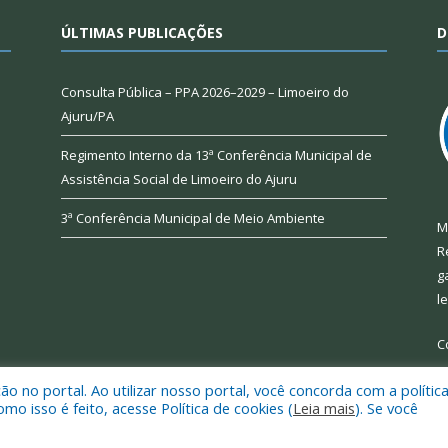
ÚLTIMAS PUBLICAÇÕES
D
Consulta Pública – PPA 2026–2029 – Limoeiro do
Ajuru/PA
Regimento Interno da 13ª Conferência Municipal de
Assistência Social de Limoeiro do Ajuru
3ª Conferência Municipal de Meio Ambiente
M
R
g
l
C
 no portal. Ao utilizar nosso portal, você concorda com a polític
 isso é feito, acesse Política de cookies (
Leia mais
). Se você