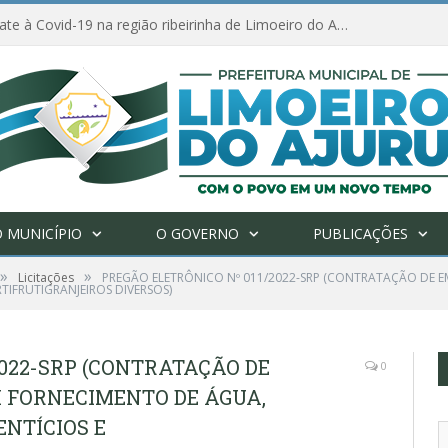
Ações de combate à Covid-19 na região ribeirinha de Limoeiro do Ajuru continuam
 MUNICÍPIO
O GOVERNO
PUBLICAÇÕES
»
»
Licitações
PREGÃO ELETRÔNICO Nº 011/2022-SRP (CONTRATAÇÃO DE E
TIFRUTIGRANJEIROS DIVERSOS)
2022-SRP (CONTRATAÇÃO DE
0
 FORNECIMENTO DE ÁGUA,
NTÍCIOS E