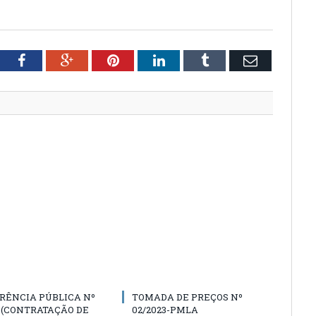
tter
Facebook
Google+
Pinterest
LinkedIn
Tumblr
Email
RÊNCIA PÚBLICA Nº
TOMADA DE PREÇOS Nº
3 (CONTRATAÇÃO DE
02/2023-PMLA