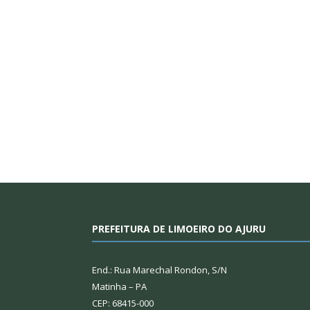
PREFEITURA DE LIMOEIRO DO AJURU
End.: Rua Marechal Rondon, S/N
Matinha – PA
CEP: 68415-000