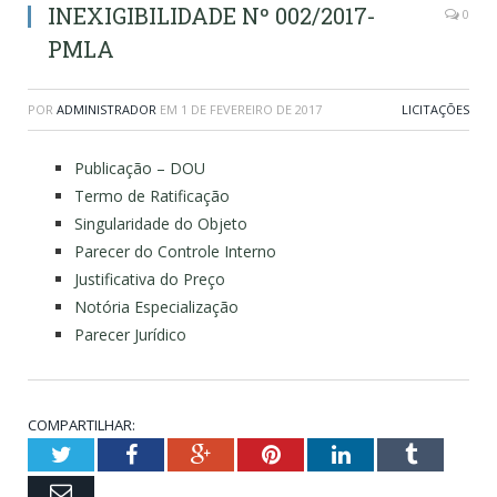
INEXIGIBILIDADE Nº 002/2017-
0
PMLA
POR
ADMINISTRADOR
EM
1 DE FEVEREIRO DE 2017
LICITAÇÕES
Publicação – DOU
Termo de Ratificação
Singularidade do Objeto
Parecer do Controle Interno
Justificativa do Preço
Notória Especialização
Parecer Jurídico
COMPARTILHAR:
Twitter
Facebook
Google+
Pinterest
LinkedIn
Tumblr
Email