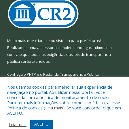
Muito mais que
criar site
ou
sistema para prefeituras
!
Realizamos uma
assessoria
completa, onde garantimos em
contrato que todas as exigências das
leis de transparência
pública
serão atendidas.
Conheça o
PNTP
e o
Radar da Transparência Pública
Nós usamos cookies para melhorar sua experiência de
navegação no portal. Ao utilizar nosso portal, você
concorda com a política de monitoramento de cookies.
Para ter mais informações sobre como isso é feito, acesse
Todos os direitos reservados a Prefeitura Municipal de Limoeiro
Política de cookies (
Leia mais
). Se você concorda, clique em
do Ajuru.
ACEITO.
Mapa do Site
Acessar Área Administrativa
ACEITO
Leia mais