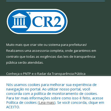
Muito mais que
criar site
ou
sistema para prefeituras
!
Realizamos uma
assessoria
completa, onde garantimos em
contrato que todas as exigências das
leis de transparência
pública
serão atendidas.
Conheça o
PNTP
e o
Radar da Transparência Pública
Nós usamos cookies para melhorar sua experiência de
navegação no portal. Ao utilizar nosso portal, você
concorda com a política de monitoramento de cookies.
Para ter mais informações sobre como isso é feito, acesse
Todos os direitos reservados a Prefeitura Municipal de Limoeiro
Política de cookies (
Leia mais
). Se você concorda, clique em
do Ajuru.
ACEITO.