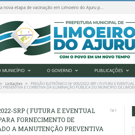
Amanhã começa nova etapa de vacinação em Limoeiro do Ajuru para idosos com 65 ou mais
 MUNICÍPIO
O GOVERNO
PUBLICAÇÕES
»
»
Licitações
PREGÃO ELETRÔNICO Nº 005/2022-SRP ( FUTURA E EVENTU
 PREVENTIVA E CORRETIVA DA ILUMINAÇÃO PÚBLICA DO MUNICIPIO DE LIMOE
2022-SRP ( FUTURA E EVENTUAL
0
PARA FORNECIMENTO DE
NADO A MANUTENÇÃO PREVENTIVA