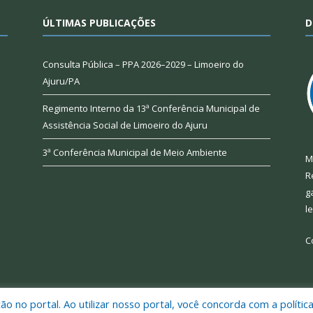
ÚLTIMAS PUBLICAÇÕES
D
Consulta Pública – PPA 2026–2029 – Limoeiro do
Ajuru/PA
Regimento Interno da 13ª Conferência Municipal de
Assistência Social de Limoeiro do Ajuru
3ª Conferência Municipal de Meio Ambiente
M
R
g
l
C
 no portal. Ao utilizar nosso portal, você concorda com a polític