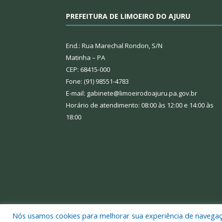
PREFEITURA DE LIMOEIRO DO AJURU
End.: Rua Marechal Rondon, S/N
Matinha – PA
CEP: 68415-000
Fone: (91) 98551-4783
E-mail: gabinete@limoeirodoajuru.pa.gov.br
Horário de atendimento: 08:00 às 12:00 e 14:00 às
18:00
Nós usamos cookies para melhorar sua experiência de navegação