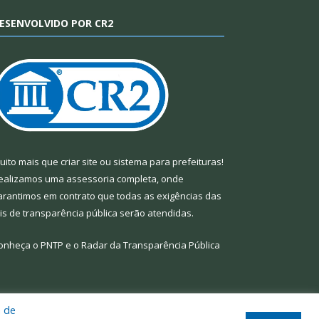
ESENVOLVIDO POR CR2
uito mais que
criar site
ou
sistema para prefeituras
!
ealizamos uma
assessoria
completa, onde
arantimos em contrato que todas as exigências das
eis de transparência pública
serão atendidas.
onheça o
PNTP
e o
Radar da Transparência Pública
a de