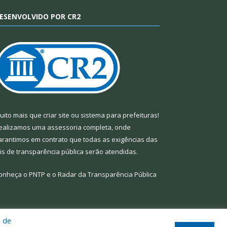
ESENVOLVIDO POR CR2
uito mais que
criar site
ou
sistema para prefeituras
!
ealizamos uma
assessoria
completa, onde
arantimos em contrato que todas as exigências das
eis de transparência pública
serão atendidas.
onheça o
PNTP
e o
Radar da Transparência Pública
a de