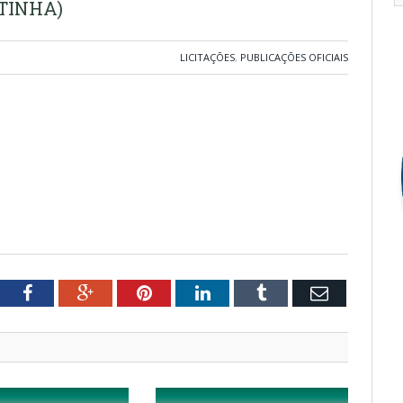
ATINHA)
LICITAÇÕES
,
PUBLICAÇÕES OFICIAIS
tter
Facebook
Google+
Pinterest
LinkedIn
Tumblr
Email