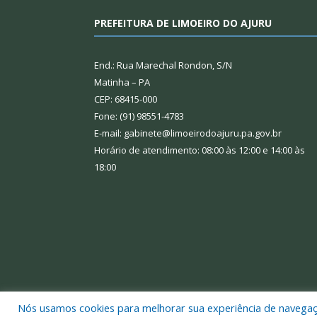
PREFEITURA DE LIMOEIRO DO AJURU
End.: Rua Marechal Rondon, S/N
Matinha – PA
CEP: 68415-000
Fone: (91) 98551-4783
E-mail: gabinete@limoeirodoajuru.pa.gov.br
Horário de atendimento: 08:00 às 12:00 e 14:00 às
18:00
Nós usamos cookies para melhorar sua experiência de navegação