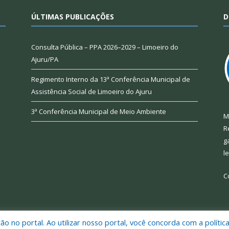
ÚLTIMAS PUBLICAÇÕES
D
Consulta Pública – PPA 2026–2029 – Limoeiro do
Ajuru/PA
Regimento Interno da 13ª Conferência Municipal de
Assistência Social de Limoeiro do Ajuru
3ª Conferência Municipal de Meio Ambiente
M
R
g
l
C
 no portal. Ao utilizar nosso portal, você concorda com a polític