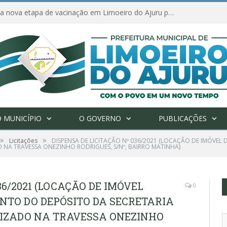
Ações de combate à Covid-19 na região ribeirinha de Limoeiro do Ajuru continuam
 MUNICÍPIO
O GOVERNO
PUBLICAÇÕES
»
»
Licitações
DISPENSA DE LICITAÇÃO Nº 036/2021 (LOCAÇÃO DE IMÓVE
O NA TRAVESSA ONEZINHO RODRIGUES, S/Nº, BAIRRO MATINHA)
36/2021 (LOCAÇÃO DE IMÓVEL
0
TO DO DEPÓSITO DA SECRETARIA
LIZADO NA TRAVESSA ONEZINHO