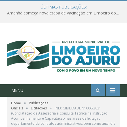
ÚLTIMAS PUBLICAÇÕES:
Amanhã começa nova etapa de vacinação em Limoeiro do Ajuru para idosos com 65 ou mais
MENU
»
Home
Publicações
»
»
Oficiais
Licitações
INEXIGIBILIDADE Nº 006/2021
(Contratação de Assessoria e Consulta Técnica na Instrução,
Acompanhamento e Capacitação nas áreas de licitação,
departamento de contratos administrativos, bem como auxilio e