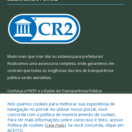
Muito mais que
criar site
ou
sistema para prefeituras
!
Realizamos uma
assessoria
completa, onde garantimos em
contrato que todas as exigências das
leis de transparência
pública
serão atendidas.
Conheça o
PNTP
e o
Radar da Transparência Pública
Nós usamos cookies para melhorar sua experiência de
navegação no portal. Ao utilizar nosso portal, você
concorda com a política de monitoramento de cookies.
Para ter mais informações sobre como isso é feito, acesse
Todos os direitos reservados a Prefeitura Municipal de Limoeiro
Política de cookies (
Leia mais
). Se você concorda, clique em
do Ajuru.
ACEITO.