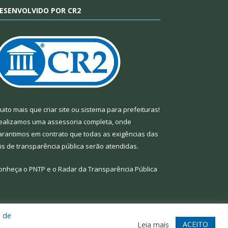
ESENVOLVIDO POR CR2
uito mais que
criar site
ou
sistema para prefeituras
!
ealizamos uma
assessoria
completa, onde
arantimos em contrato que todas as exigências das
eis de transparência pública
serão atendidas.
onheça o
PNTP
e o
Radar da Transparência Pública
a de
te
Acessar Área Administrativa
Acessar Webmail
ACEITO
Leia mais