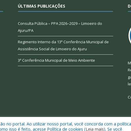
ÚLTIMAS PUBLICAÇÕES
D
Consulta Pública – PPA 2026–2029 – Limoeiro do
Ajuru/PA
Regimento Interno da 13ª Conferência Municipal de
Assistência Social de Limoeiro do Ajuru
3ª Conferência Municipal de Meio Ambiente
M
R
g
l
C
 no portal. Ao utilizar nosso portal, você concorda com a polític
 de Limoeiro do Ajuru.
Mapa do Si
 isso é feito, acesse Política de cookies (
Leia mais
). Se você