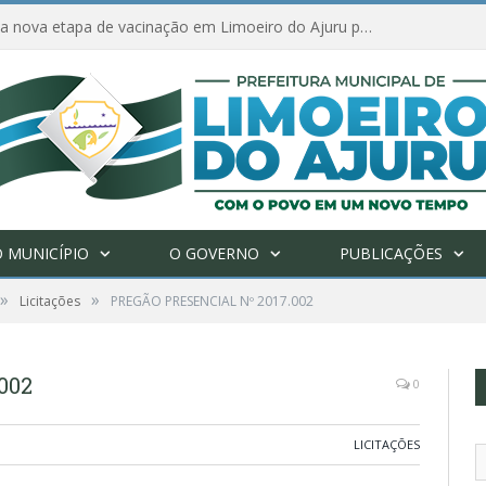
Amanhã começa nova etapa de vacinação em Limoeiro do Ajuru para idosos com 65 ou mais
 MUNICÍPIO
O GOVERNO
PUBLICAÇÕES
»
»
Licitações
PREGÃO PRESENCIAL Nº 2017.002
002
0
LICITAÇÕES