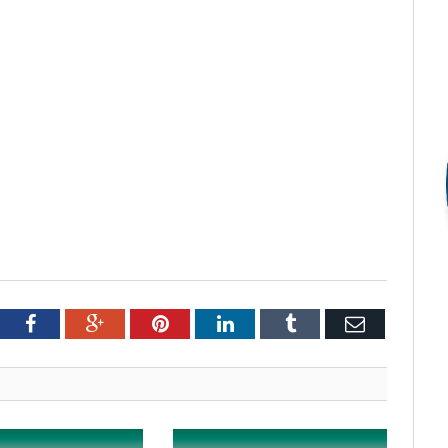
tter
Facebook
Google+
Pinterest
LinkedIn
Tumblr
Email