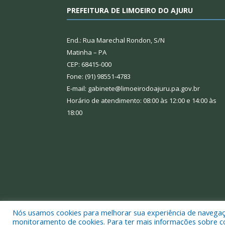
PREFEITURA DE LIMOEIRO DO AJURU
End.: Rua Marechal Rondon, S/N
Matinha – PA
CEP: 68415-000
Fone: (91) 98551-4783
E-mail: gabinete@limoeirodoajuru.pa.gov.br
Horário de atendimento: 08:00 às 12:00 e 14:00 às
18:00
Nós usamos cookies para melhorar sua experiência de navegação
Todos os direitos reservados a Prefeitura Municipal
monitoramento de cookies. Para ter mais informações sobre como