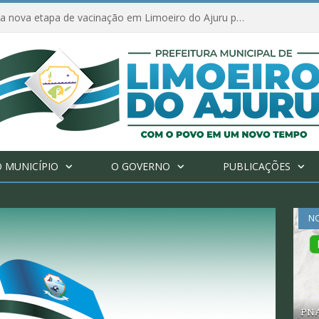
Ações de combate à Covid-19 na região ribeirinha de Limoeiro do Ajuru continuam
 MUNICÍPIO
O GOVERNO
PUBLICAÇÕES
NO
PNA