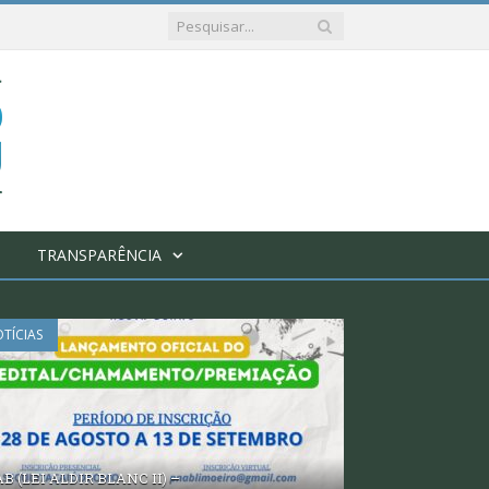
TRANSPARÊNCIA
TÍCIAS
B (LEI ALDIR BLANC II) –