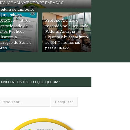
ITAL/CHAMAMENTO/PREMIAÇÃO
feitura de Limoeiro
juru Publica
reto Que Trata da
Prefeito Alcides é
igatoriedade de
recebido pela Deputada
ntes Públicos
Federal Andréia
lizarem a
Siqueira e buscam junto
laração de Bens e
ao DNIT melhorias
ores
para a BR422
NÃO ENCONTROU O QUE QUERIA?