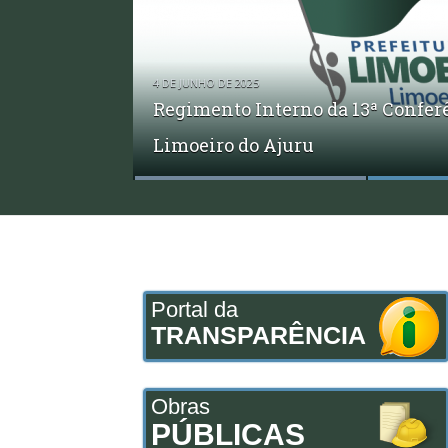
4 DE JUNHO DE 2025
Regimento Interno da 13ª Confer
Consulta Pública – PPA 2026–202
Limoeiro do Ajuru
3ª Conferência Municipal de Me
Portal da
TRANSPARÊNCIA
Obras
PÚBLICAS