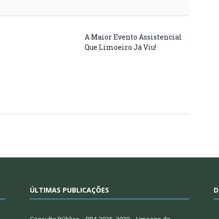
A Maior Evento Assistencial
Pref
Que Limoeiro Já Viu!
Ajur
De S
Rib
ÚLTIMAS PUBLICAÇÕES
D