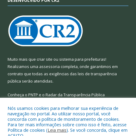
DESENVOLVIDO POR CR2
Muito mais que
criar site
ou
sistema para prefeituras
!
Realizamos uma
assessoria
completa, onde garantimos em
contrato que todas as exigências das
leis de transparência
pública
serão atendidas.
Conheça o
PNTP
e o
Radar da Transparência Pública
Nós usamos cookies para melhorar sua experiência de
navegação no portal. Ao utilizar nosso portal, você
concorda com a política de monitoramento de cookies.
Para ter mais informações sobre como isso é feito, acesse
Todos os direitos reservados a Prefeitura Municipal de Limoeiro
Política de cookies (
Leia mais
). Se você concorda, clique em
do Ajuru.
ACEITO.