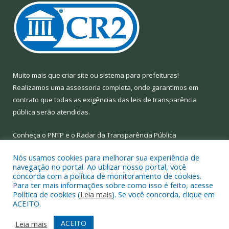
Muito mais que
criar site
ou
sistema para prefeituras
!
Realizamos uma
assessoria
completa, onde garantimos em
contrato que todas as exigências das
leis de transparência
pública
serão atendidas.
Conheça o
PNTP
e o
Radar da Transparência Pública
Nós usamos cookies para melhorar sua experiência de
navegação no portal. Ao utilizar nosso portal, você
concorda com a política de monitoramento de cookies.
Para ter mais informações sobre como isso é feito, acesse
Todos os direitos reservados a Prefeitura Municipal de Limoeiro
Política de cookies (
Leia mais
). Se você concorda, clique em
do Ajuru.
ACEITO.
Mapa do Site
Acessar Área Administrativa
ACEITO
Leia mais