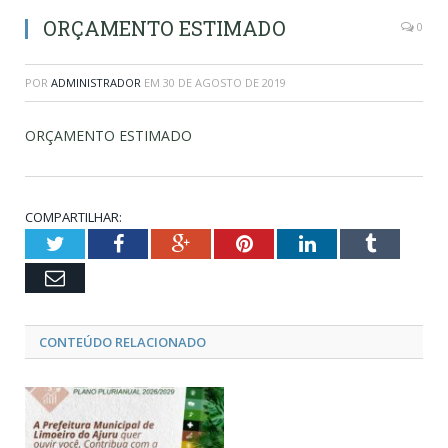
ORÇAMENTO ESTIMADO
0
POR
ADMINISTRADOR
EM
30 DE AGOSTO DE 2019
ORÇAMENTO ESTIMADO
COMPARTILHAR:
Twitter
Facebook
Google+
Pinterest
LinkedIn
Tumblr
Email
CONTEÚDO RELACIONADO