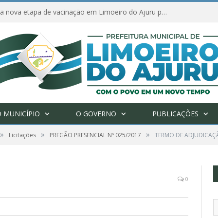
Amanhã começa nova etapa de vacinação em Limoeiro do Ajuru para idosos com 65 ou mais
 MUNICÍPIO
O GOVERNO
PUBLICAÇÕES
»
»
»
Licitações
PREGÃO PRESENCIAL Nº 025/2017
TERMO DE ADJUDICAÇÃ
0