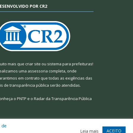
ESENVOLVIDO POR CR2
uito mais que
criar site
ou
sistema para prefeituras
!
ealizamos uma
assessoria
completa, onde
arantimos em contrato que todas as exigências das
eis de transparência pública
serão atendidas.
onheça o
PNTP
e o
Radar da Transparência Pública
a de
te
Acessar Área Administrativa
Acessar Webmail
ACEITO
Leia mais