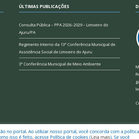
ÚLTIMAS PUBLICAÇÕES
D
Consulta Pública – PPA 2026–2029 – Limoeiro do
Ajuru/PA
Regimento Interno da 13ª Conferência Municipal de
Assistência Social de Limoeiro do Ajuru
3ª Conferência Municipal de Meio Ambiente
M
R
g
l
C
 no portal. Ao utilizar nosso portal, você concorda com a polític
 de Limoeiro do Ajuru.
Mapa do Si
 isso é feito, acesse Política de cookies (
Leia mais
). Se você