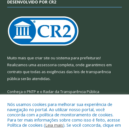
DESENVOLVIDO POR CR2
Muito mais que
criar site
ou
sistema para prefeituras
!
Realizamos uma
assessoria
completa, onde garantimos em
contrato que todas as exigências das
leis de transparência
pública
serão atendidas.
Conheça o
PNTP
e o
Radar da Transparência Pública
Nós usamos cookies para melhorar sua experiência de
navegação no portal. Ao utilizar nosso portal, você
concorda com a política de monitoramento de cookies.
Para ter mais informações sobre como isso é feito, acesse
Todos os direitos reservados a Prefeitura Municipal de Limoeiro
Política de cookies (
Leia mais
). Se você concorda, clique em
do Ajuru.