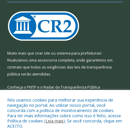
Muito mais que
criar site
ou
sistema para prefeituras
!
Realizamos uma
assessoria
completa, onde garantimos em
contrato que todas as exigências das
leis de transparência
pública
serão atendidas.
Conheça o
PNTP
e o
Radar da Transparência Pública
Nós usamos cookies para melhorar sua experiência de
navegação no portal. Ao utilizar nosso portal, você
concorda com a política de monitoramento de cookies.
Para ter mais informações sobre como isso é feito, acesse
Todos os direitos reservados a Prefeitura Municipal de Limoeiro
Política de cookies (
Leia mais
). Se você concorda, clique em
do Ajuru.
ACEITO.