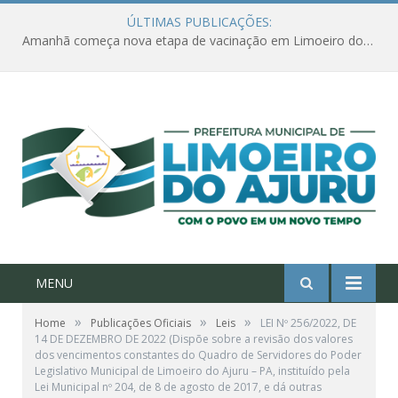
ÚLTIMAS PUBLICAÇÕES:
Amanhã começa nova etapa de vacinação em Limoeiro do Ajuru para idosos com 65 ou mais
MENU
»
»
»
Home
Publicações Oficiais
Leis
LEI Nº 256/2022, DE
14 DE DEZEMBRO DE 2022 (Dispõe sobre a revisão dos valores
dos vencimentos constantes do Quadro de Servidores do Poder
Legislativo Municipal de Limoeiro do Ajuru – PA, instituído pela
Lei Municipal nº 204, de 8 de agosto de 2017, e dá outras