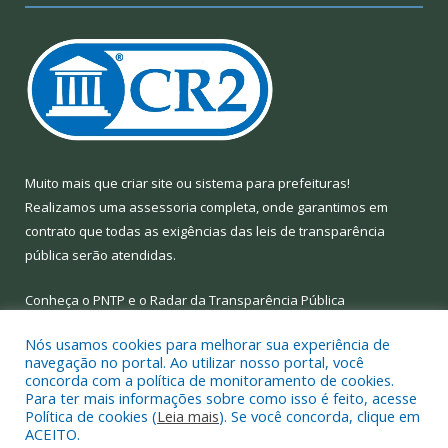
Muito mais que
criar site
ou
sistema para prefeituras
!
Realizamos uma
assessoria
completa, onde garantimos em
contrato que todas as exigências das
leis de transparência
pública
serão atendidas.
Conheça o
PNTP
e o
Radar da Transparência Pública
Nós usamos cookies para melhorar sua experiência de
navegação no portal. Ao utilizar nosso portal, você
concorda com a política de monitoramento de cookies.
Para ter mais informações sobre como isso é feito, acesse
Todos os direitos reservados a Prefeitura Municipal de Limoeiro
Política de cookies (
Leia mais
). Se você concorda, clique em
do Ajuru.
ACEITO.