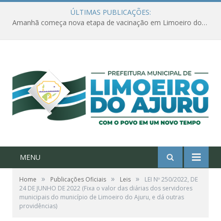
ÚLTIMAS PUBLICAÇÕES:
Amanhã começa nova etapa de vacinação em Limoeiro do Ajuru para idosos com 65 ou mais
MENU
»
»
»
Home
Publicações Oficiais
Leis
LEI Nº 250/2022, DE
24 DE JUNHO DE 2022 (Fixa o valor das diárias dos servidores
municipais do município de Limoeiro do Ajuru, e dá outras
providências)