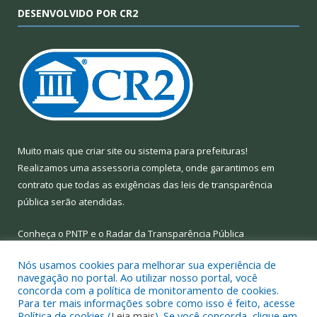
DESENVOLVIDO POR CR2
Muito mais que
criar site
ou
sistema para prefeituras
!
Realizamos uma
assessoria
completa, onde garantimos em
contrato que todas as exigências das
leis de transparência
pública
serão atendidas.
Conheça o
PNTP
e o
Radar da Transparência Pública
Nós usamos cookies para melhorar sua experiência de
navegação no portal. Ao utilizar nosso portal, você
concorda com a política de monitoramento de cookies.
Para ter mais informações sobre como isso é feito, acesse
Todos os direitos reservados a Prefeitura Municipal de Limoeiro
Política de cookies (
Leia mais
). Se você concorda, clique em