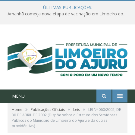
ÚLTIMAS PUBLICAÇÕES:
Amanhã começa nova etapa de vacinação em Limoeiro do Ajuru para idosos com 65 ou mais
MENU
»
»
»
Home
Publicações Oficiais
Leis
LEI Nº 060/2002, DE
30 DE ABRIL DE 2002 (Dispõe sobre o Estatuto dos Servidores
Públicos do Município de Limoeiro do Ajuru e dá outras
providências)