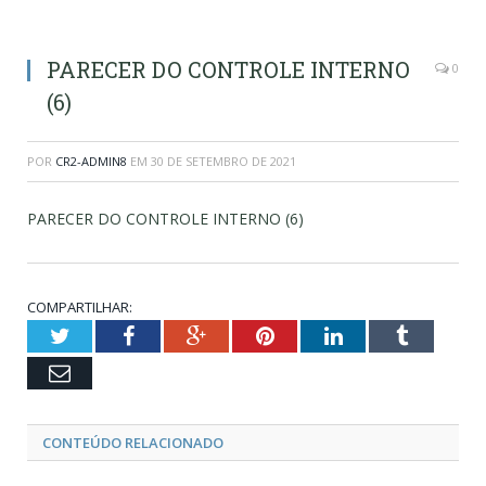
PARECER DO CONTROLE INTERNO
0
(6)
POR
CR2-ADMIN8
EM
30 DE SETEMBRO DE 2021
PARECER DO CONTROLE INTERNO (6)
COMPARTILHAR:
Twitter
Facebook
Google+
Pinterest
LinkedIn
Tumblr
Email
CONTEÚDO RELACIONADO