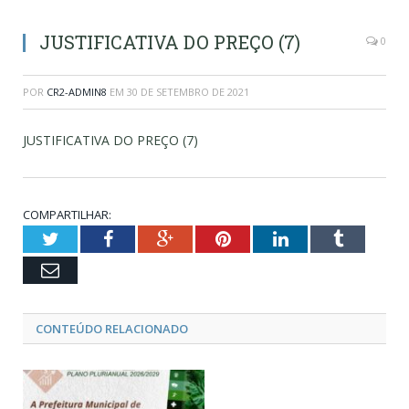
JUSTIFICATIVA DO PREÇO (7)
0
POR
CR2-ADMIN8
EM
30 DE SETEMBRO DE 2021
JUSTIFICATIVA DO PREÇO (7)
COMPARTILHAR:
Twitter
Facebook
Google+
Pinterest
LinkedIn
Tumblr
Email
CONTEÚDO RELACIONADO