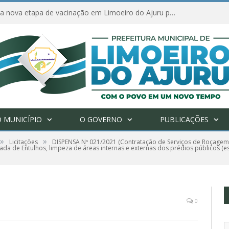
Amanhã começa nova etapa de vacinação em Limoeiro do Ajuru para idosos com 65 ou mais
 MUNICÍPIO
O GOVERNO
PUBLICAÇÕES
»
»
Licitações
DISPENSA Nº 021/2021 (Contratação de Serviços de Roçagem,
ada de Entulhos, limpeza de áreas internas e externas dos prédios públicos (es
0