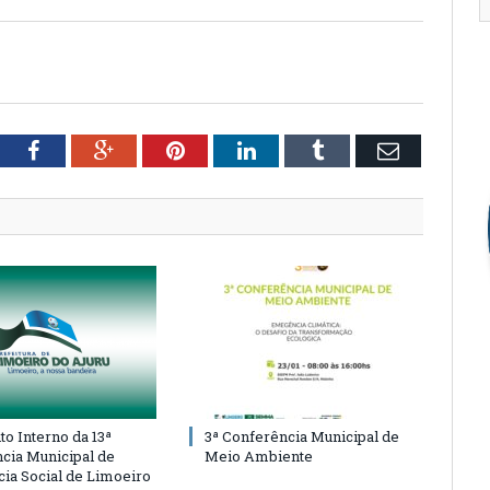
tter
Facebook
Google+
Pinterest
LinkedIn
Tumblr
Email
o Interno da 13ª
3ª Conferência Municipal de
cia Municipal de
Meio Ambiente
cia Social de Limoeiro