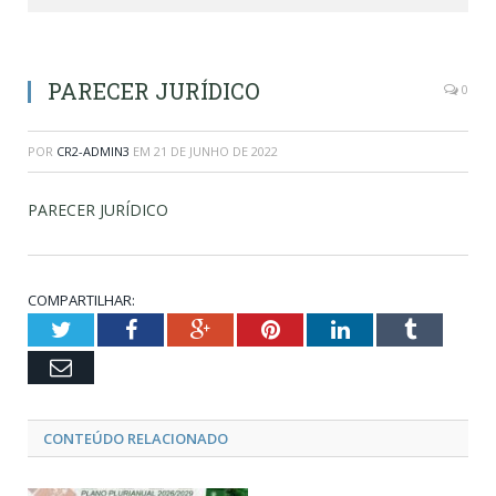
PARECER JURÍDICO
0
POR
CR2-ADMIN3
EM
21 DE JUNHO DE 2022
PARECER JURÍDICO
COMPARTILHAR:
Twitter
Facebook
Google+
Pinterest
LinkedIn
Tumblr
Email
CONTEÚDO RELACIONADO