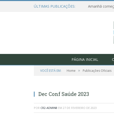
ÚLTIMAS PUBLICAÇÕES:
PÁGINA INICIAL
O
»
VOCÊ ESTÁ EM:
Home
Publicações Oficiais
Dec Conf Saúde 2023
POR
CR2-ADMIN8
EM
27 DE FEVEREIRO DE 2023