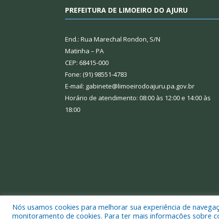
PREFEITURA DE LIMOEIRO DO AJURU
End.: Rua Marechal Rondon, S/N
Matinha – PA
CEP: 68415-000
Fone: (91) 98551-4783
E-mail: gabinete@limoeirodoajuru.pa.gov.br
Horário de atendimento: 08:00 às 12:00 e 14:00 às
18:00
Nós usamos cookies para melhorar sua experiência de navegação
Todos os direitos reservados a Prefeitura Municipal
monitoramento de cookies. Para ter mais informações sobre como