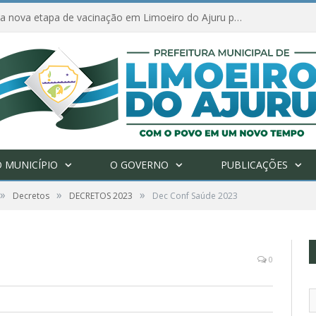
Amanhã começa nova etapa de vacinação em Limoeiro do Ajuru para idosos com 65 ou mais
 MUNICÍPIO
O GOVERNO
PUBLICAÇÕES
»
»
»
Decretos
DECRETOS 2023
Dec Conf Saúde 2023
0