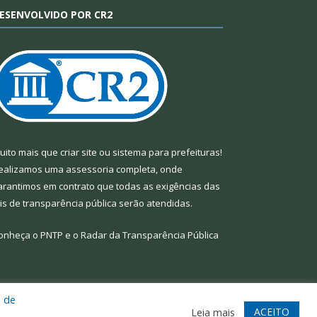
ESENVOLVIDO POR CR2
uito mais que
criar site
ou
sistema para prefeituras
!
ealizamos uma
assessoria
completa, onde
arantimos em contrato que todas as exigências das
eis de transparência pública
serão atendidas.
onheça o
PNTP
e o
Radar da Transparência Pública
a de
te
Acessar Área Administrativa
Acessar Webmail
ACEITO
Leia mais