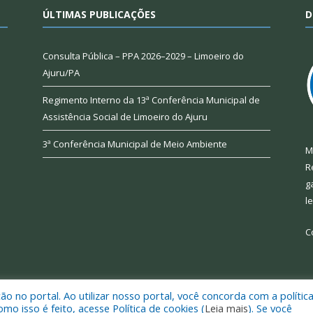
ÚLTIMAS PUBLICAÇÕES
D
Consulta Pública – PPA 2026–2029 – Limoeiro do
Ajuru/PA
Regimento Interno da 13ª Conferência Municipal de
Assistência Social de Limoeiro do Ajuru
3ª Conferência Municipal de Meio Ambiente
M
R
g
l
C
 no portal. Ao utilizar nosso portal, você concorda com a polític
 de Limoeiro do Ajuru.
Mapa do Si
 isso é feito, acesse Política de cookies (
Leia mais
). Se você