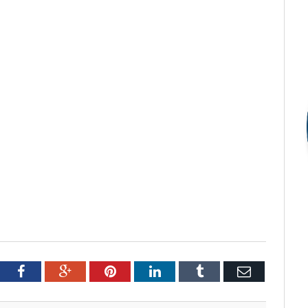
tter
Facebook
Google+
Pinterest
LinkedIn
Tumblr
Email