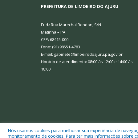
PREFEITURA DE LIMOEIRO DO AJURU
End.: Rua Marechal Rondon, S/N
Matinha – PA
CEP: 68415-000
Fone: (91) 98551-4783
E-mail: gabinete@limoeirodoajuru.pa.gov.br
Horário de atendimento: 08:00 às 12:00 e 14:00 às
18:00
Nós usamos cookies para melhorar sua experiência de navegação
Todos os direitos reservados a Prefeitura Municipal
monitoramento de cookies. Para ter mais informações sobre como