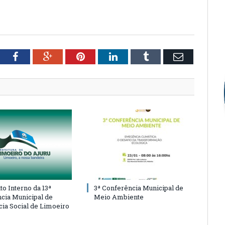
tter
Facebook
Google+
Pinterest
LinkedIn
Tumblr
Email
o Interno da 13ª
3ª Conferência Municipal de
cia Municipal de
Meio Ambiente
cia Social de Limoeiro