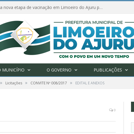
Amanhã começa nova etapa de vacinação em Limoeiro do Ajuru para idosos com 65 ou mais
 MUNICÍPIO
O GOVERNO
PUBLICAÇÕES
»
»
»
Licitações
CONVITE Nº 008/2017
EDITAL E ANEXOS
0