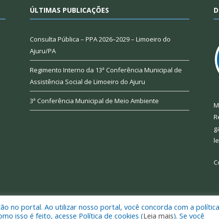
ÚLTIMAS PUBLICAÇÕES
D
Consulta Pública – PPA 2026–2029 – Limoeiro do
Ajuru/PA
Regimento Interno da 13ª Conferência Municipal de
Assistência Social de Limoeiro do Ajuru
3ª Conferência Municipal de Meio Ambiente
M
R
g
l
C
 no portal. Ao utilizar nosso portal, você concorda com a polític
 de Limoeiro do Ajuru.
Mapa do Si
 isso é feito, acesse Política de cookies (
Leia mais
). Se você