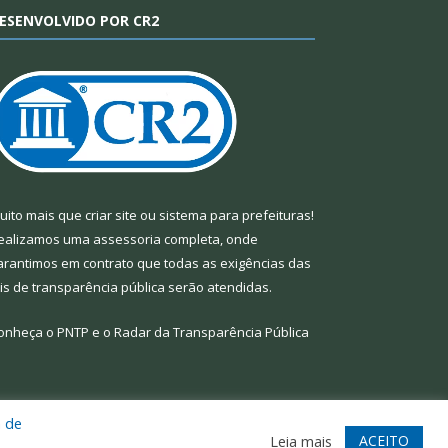
ESENVOLVIDO POR CR2
uito mais que
criar site
ou
sistema para prefeituras
!
ealizamos uma
assessoria
completa, onde
arantimos em contrato que todas as exigências das
eis de transparência pública
serão atendidas.
onheça o
PNTP
e o
Radar da Transparência Pública
a de
te
Acessar Área Administrativa
Acessar Webmail
ACEITO
Leia mais