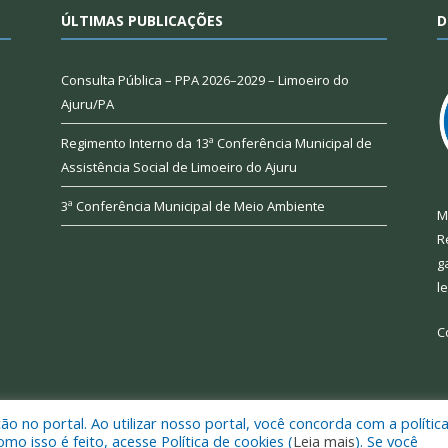
ÚLTIMAS PUBLICAÇÕES
D
Consulta Pública – PPA 2026–2029 – Limoeiro do
Ajuru/PA
Regimento Interno da 13ª Conferência Municipal de
Assistência Social de Limoeiro do Ajuru
3ª Conferência Municipal de Meio Ambiente
M
R
g
l
C
 no portal. Ao utilizar nosso portal, você concorda com a polític
 de Limoeiro do Ajuru.
Mapa do Si
 isso é feito, acesse Política de cookies (
Leia mais
). Se você