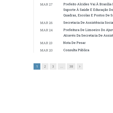
Prefeito Alcides Vai À Brasíl
MAR 27
Suporte À Saúde E Educação D
Quadras, Escolas E Postos De 
Secretaria De Assistência Soc
MAR 26
Prefeitura De Limoeiro Do Ajur
MAR 24
Através Da Secretaria De Assist
Nota De Pesar
MAR 23
Consulta Pública
MAR 20
Next
1
2
3
…
38