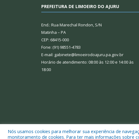
PREFEITURA DE LIMOEIRO DO AJURU
End.: Rua Marechal Rondon, S/N
Matinha – PA
CEP: 68415-000
Fone: (91) 98551-4783
E-mail: gabinete@limoeirodoajuru.pa.gov.br
Horário de atendimento: 08:00 às 12:00 e 14:00 às
18:00
Nós usamos cookies para melhorar sua experiência de navegação
Todos os direitos reservados a Prefeitura Municipal
monitoramento de cookies. Para ter mais informações sobre como