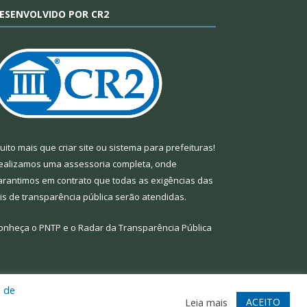
ESENVOLVIDO POR CR2
uito mais que
criar site
ou
sistema para prefeituras
!
ealizamos uma
assessoria
completa, onde
arantimos em contrato que todas as exigências das
eis de transparência pública
serão atendidas.
onheça o
PNTP
e o
Radar da Transparência Pública
a de
te
Acessar Área Administrativa
Acessar Webmail
ACEITO
Leia mais