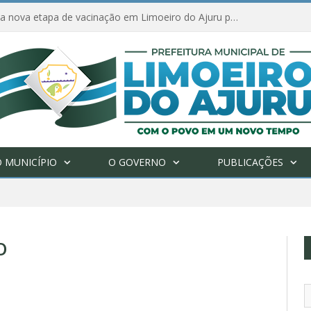
Amanhã começa nova etapa de vacinação em Limoeiro do Ajuru para idosos com 65 ou mais
 MUNICÍPIO
O GOVERNO
PUBLICAÇÕES
O