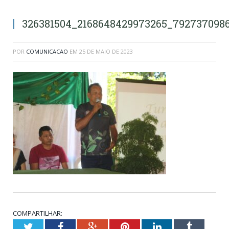
326381504_2168648429973265_792737098
POR
COMUNICACAO
EM
25 DE MAIO DE 2023
COMPARTILHAR:
Twitter
Facebook
Google+
Pinterest
LinkedIn
Tumblr