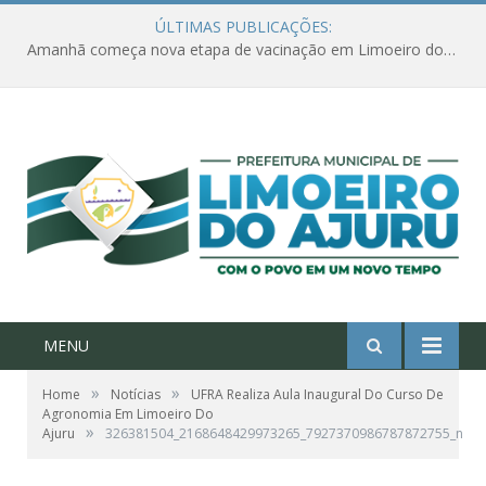
ÚLTIMAS PUBLICAÇÕES:
Amanhã começa nova etapa de vacinação em Limoeiro do Ajuru para idosos com 65 ou mais
MENU
»
»
Home
Notícias
UFRA Realiza Aula Inaugural Do Curso De
Agronomia Em Limoeiro Do
»
Ajuru
326381504_2168648429973265_7927370986787872755_n