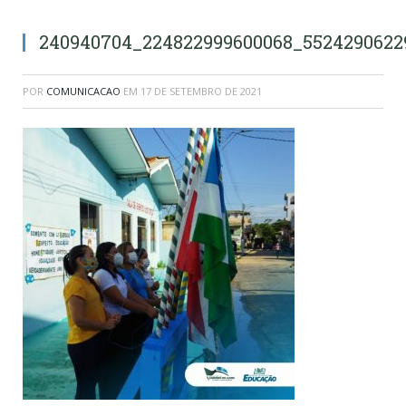
240940704_224822999600068_5524290622
POR
COMUNICACAO
EM
17 DE SETEMBRO DE 2021