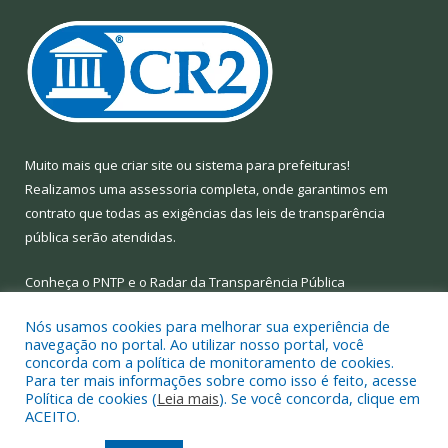
Muito mais que
criar site
ou
sistema para prefeituras
!
Realizamos uma
assessoria
completa, onde garantimos em
contrato que todas as exigências das
leis de transparência
pública
serão atendidas.
Conheça o
PNTP
e o
Radar da Transparência Pública
Nós usamos cookies para melhorar sua experiência de
navegação no portal. Ao utilizar nosso portal, você
concorda com a política de monitoramento de cookies.
Para ter mais informações sobre como isso é feito, acesse
Todos os direitos reservados a Prefeitura Municipal de Limoeiro
Política de cookies (
Leia mais
). Se você concorda, clique em
do Ajuru.
ACEITO.