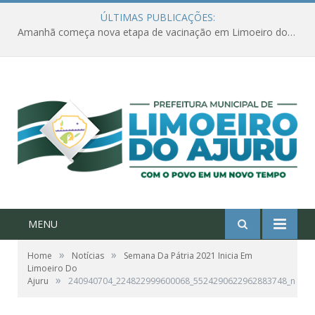
ÚLTIMAS PUBLICAÇÕES:
Amanhã começa nova etapa de vacinação em Limoeiro do Ajuru para idosos com 65 ou mais
MENU
»
»
Home
Notícias
Semana Da Pátria 2021 Inicia Em
Limoeiro Do
»
Ajuru
240940704_224822999600068_5524290622962883748_n