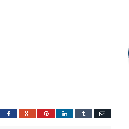
tter
Facebook
Google+
Pinterest
LinkedIn
Tumblr
Email