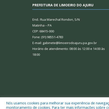
PREFEITURA DE LIMOEIRO DO AJURU
End.: Rua Marechal Rondon, S/N
Matinha – PA
CEP: 68415-000
Fone: (91) 98551-4783
E-mail: gabinete@limoeirodoajuru.pa.gov.br
Horário de atendimento: 08:00 às 12:00 e 14:00 às
18:00
Nós usamos cookies para melhorar sua experiência de navegação
Todos os direitos reservados a Prefeitura Municipal
monitoramento de cookies. Para ter mais informações sobre como