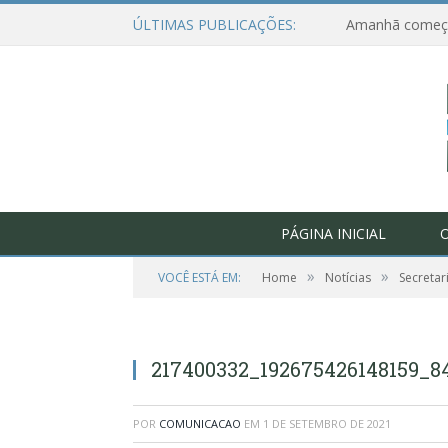
ÚLTIMAS PUBLICAÇÕES:
PÁGINA INICIAL
O
»
»
VOCÊ ESTÁ EM:
Home
Notícias
Secretar
217400332_192675426148159_8
POR
COMUNICACAO
EM
1 DE SETEMBRO DE 2021