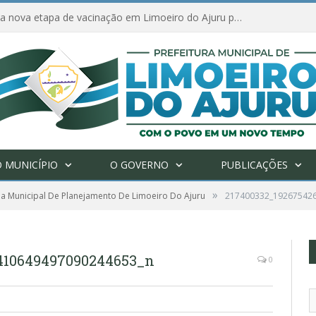
Amanhã começa nova etapa de vacinação em Limoeiro do Ajuru para idosos com 65 ou mais
 MUNICÍPIO
O GOVERNO
PUBLICAÇÕES
»
ia Municipal De Planejamento De Limoeiro Do Ajuru
217400332_19267542
410649497090244653_n
0