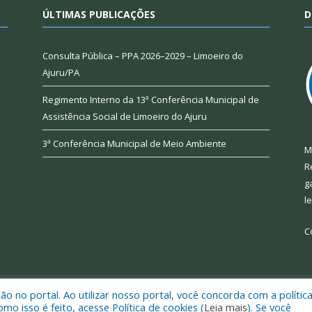
ÚLTIMAS PUBLICAÇÕES
D
Consulta Pública – PPA 2026–2029 – Limoeiro do
Ajuru/PA
Regimento Interno da 13ª Conferência Municipal de
Assistência Social de Limoeiro do Ajuru
3ª Conferência Municipal de Meio Ambiente
M
R
g
l
C
 no portal. Ao utilizar nosso portal, você concorda com a polític
 de Limoeiro do Ajuru.
Mapa do Si
 isso é feito, acesse Política de cookies (
Leia mais
). Se você