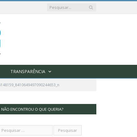
TRANSPARÊNCIA
6148159_8410649497090244653_n
NÃO ENCONTROU O QUE QUERIA?