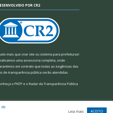
ESENVOLVIDO POR CR2
uito mais que
criar site
ou
sistema para prefeituras
!
ealizamos uma
assessoria
completa, onde
arantimos em contrato que todas as exigências das
eis de transparência pública
serão atendidas.
onheça o
PNTP
e o
Radar da Transparência Pública
a de
te
Acessar Área Administrativa
Acessar Webmail
ACEITO
Leia mais