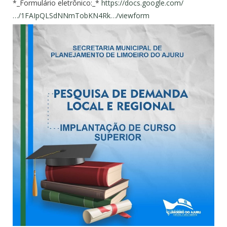
*_Formulário eletrônico:_*
https://docs.google.com/
…/1FAIpQLSdNNmTobKN4Rk…/viewform