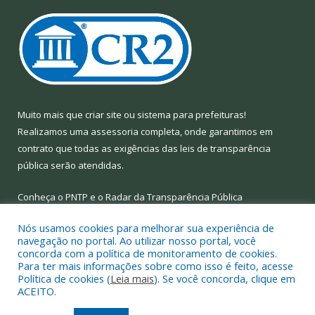
Muito mais que
criar site
ou
sistema para prefeituras
!
Realizamos uma
assessoria
completa, onde garantimos em
contrato que todas as exigências das
leis de transparência
pública
serão atendidas.
Conheça o
PNTP
e o
Radar da Transparência Pública
Nós usamos cookies para melhorar sua experiência de
navegação no portal. Ao utilizar nosso portal, você
concorda com a política de monitoramento de cookies.
Para ter mais informações sobre como isso é feito, acesse
Todos os direitos reservados a Prefeitura Municipal de Limoeiro
Política de cookies (
Leia mais
). Se você concorda, clique em
do Ajuru.
ACEITO.