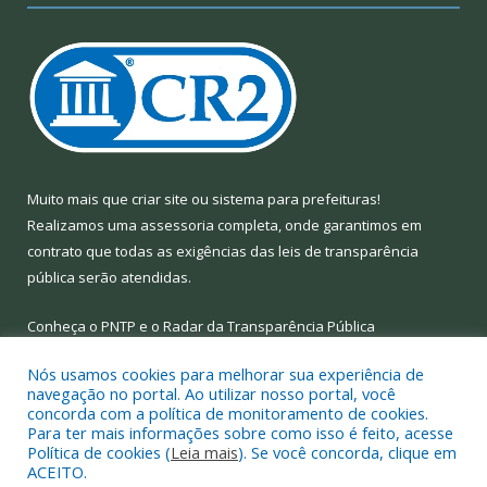
Muito mais que
criar site
ou
sistema para prefeituras
!
Realizamos uma
assessoria
completa, onde garantimos em
contrato que todas as exigências das
leis de transparência
pública
serão atendidas.
Conheça o
PNTP
e o
Radar da Transparência Pública
Nós usamos cookies para melhorar sua experiência de
navegação no portal. Ao utilizar nosso portal, você
concorda com a política de monitoramento de cookies.
Para ter mais informações sobre como isso é feito, acesse
Todos os direitos reservados a Prefeitura Municipal de Limoeiro
Política de cookies (
Leia mais
). Se você concorda, clique em
do Ajuru.
ACEITO.