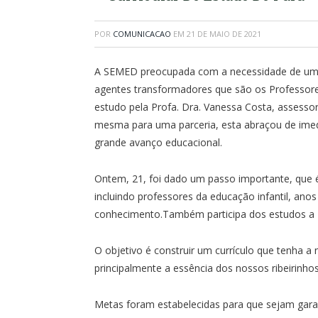
POR
COMUNICACAO
EM
21 DE MAIO DE 2021
A SEMED preocupada com a necessidade de um c
agentes transformadores que são os Professore
estudo pela Profa. Dra. Vanessa Costa, assess
mesma para uma parceria, esta abraçou de imedi
grande avanço educacional.
Ontem, 21, foi dado um passo importante, que 
incluindo professores da educação infantil, anos 
conhecimento.Também participa dos estudos a E
O objetivo é construir um currículo que tenha a
principalmente a essência dos nossos ribeirinhos
Metas foram estabelecidas para que sejam garan