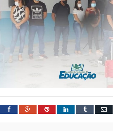
tter
Facebook
Google+
Pinterest
LinkedIn
Tumblr
Email