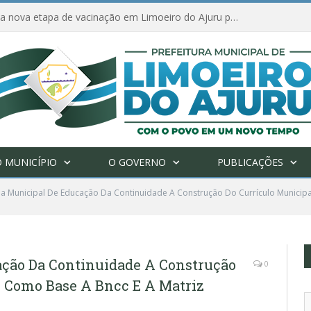
Amanhã começa nova etapa de vacinação em Limoeiro do Ajuru para idosos com 65 ou mais
 MUNICÍPIO
O GOVERNO
PUBLICAÇÕES
ia Municipal De Educação Da Continuidade A Construção Do Currículo Municipa
ação Da Continuidade A Construção
0
o Como Base A Bncc E A Matriz