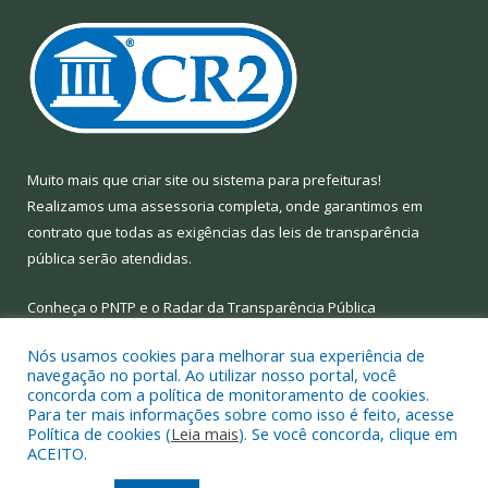
Muito mais que
criar site
ou
sistema para prefeituras
!
Realizamos uma
assessoria
completa, onde garantimos em
contrato que todas as exigências das
leis de transparência
pública
serão atendidas.
Conheça o
PNTP
e o
Radar da Transparência Pública
Nós usamos cookies para melhorar sua experiência de
navegação no portal. Ao utilizar nosso portal, você
concorda com a política de monitoramento de cookies.
Para ter mais informações sobre como isso é feito, acesse
Todos os direitos reservados a Prefeitura Municipal de Limoeiro
Política de cookies (
Leia mais
). Se você concorda, clique em
do Ajuru.
ACEITO.