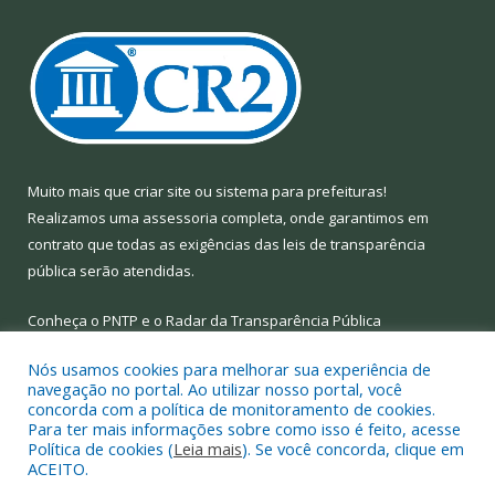
Muito mais que
criar site
ou
sistema para prefeituras
!
Realizamos uma
assessoria
completa, onde garantimos em
contrato que todas as exigências das
leis de transparência
pública
serão atendidas.
Conheça o
PNTP
e o
Radar da Transparência Pública
Nós usamos cookies para melhorar sua experiência de
navegação no portal. Ao utilizar nosso portal, você
concorda com a política de monitoramento de cookies.
Para ter mais informações sobre como isso é feito, acesse
Todos os direitos reservados a Prefeitura Municipal de Limoeiro
Política de cookies (
Leia mais
). Se você concorda, clique em
do Ajuru.
ACEITO.