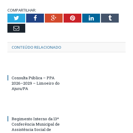
COMPARTILHAR:
Twitter
Facebook
Google+
Pinterest
LinkedIn
Tumblr
Email
CONTEÚDO RELACIONADO
Consulta Pública – PPA
2026–2029 – Limoeiro do
Ajuru/PA
Regimento Interno da 13ª
Conferência Municipal de
Assistência Social de