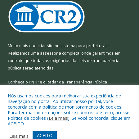
Muito mais que
criar site
ou
sistema para prefeituras
!
Realizamos uma
assessoria
completa, onde garantimos em
contrato que todas as exigências das
leis de transparência
pública
serão atendidas.
Conheça o
PNTP
e o
Radar da Transparência Pública
Nós usamos cookies para melhorar sua experiência de
navegação no portal. Ao utilizar nosso portal, você
concorda com a política de monitoramento de cookies.
Para ter mais informações sobre como isso é feito, acesse
Todos os direitos reservados a Prefeitura Municipal de Limoeiro
Política de cookies (
Leia mais
). Se você concorda, clique em
do Ajuru.
ACEITO.
Mapa do Site
Acessar Área Administrativa
ACEITO
Leia mais