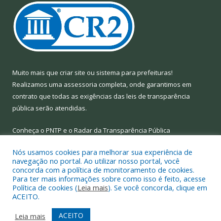
Muito mais que
criar site
ou
sistema para prefeituras
!
Realizamos uma
assessoria
completa, onde garantimos em
contrato que todas as exigências das
leis de transparência
pública
serão atendidas.
Conheça o
PNTP
e o
Radar da Transparência Pública
Nós usamos cookies para melhorar sua experiência de
navegação no portal. Ao utilizar nosso portal, você
concorda com a política de monitoramento de cookies.
Para ter mais informações sobre como isso é feito, acesse
Todos os direitos reservados a Prefeitura Municipal de Limoeiro
Política de cookies (
Leia mais
). Se você concorda, clique em
do Ajuru.
ACEITO.
Mapa do Site
Acessar Área Administrativa
ACEITO
Leia mais