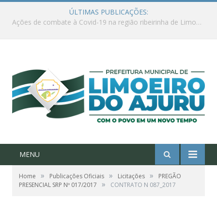
ÚLTIMAS PUBLICAÇÕES:
Ações de combate à Covid-19 na região ribeirinha de Limoeiro do Ajuru continuam
MENU
»
»
»
Home
Publicações Oficiais
Licitações
PREGÃO
»
PRESENCIAL SRP Nº 017/2017
CONTRATO N 087_2017