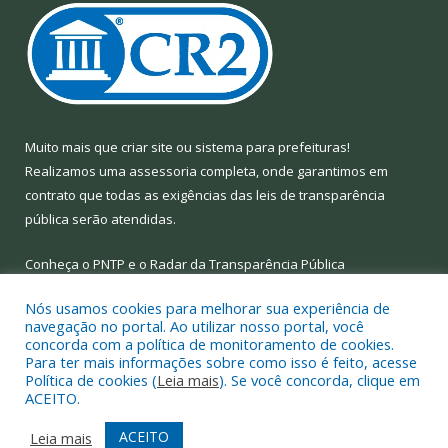
Muito mais que
criar site
ou
sistema para prefeituras
!
Realizamos uma
assessoria
completa, onde garantimos em
contrato que todas as exigências das
leis de transparência
pública
serão atendidas.
Conheça o
PNTP
e o
Radar da Transparência Pública
Nós usamos cookies para melhorar sua experiência de
navegação no portal. Ao utilizar nosso portal, você
concorda com a política de monitoramento de cookies.
Para ter mais informações sobre como isso é feito, acesse
Todos os direitos reservados a Prefeitura Municipal de Limoeiro
Política de cookies (
Leia mais
). Se você concorda, clique em
do Ajuru.
ACEITO.
Mapa do Site
Acessar Área Administrativa
ACEITO
Leia mais