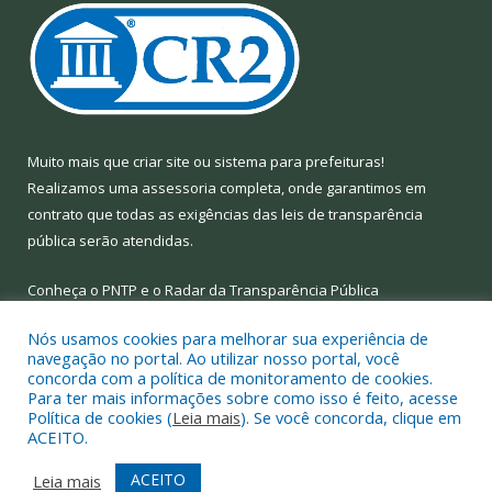
Muito mais que
criar site
ou
sistema para prefeituras
!
Realizamos uma
assessoria
completa, onde garantimos em
contrato que todas as exigências das
leis de transparência
pública
serão atendidas.
Conheça o
PNTP
e o
Radar da Transparência Pública
Nós usamos cookies para melhorar sua experiência de
navegação no portal. Ao utilizar nosso portal, você
concorda com a política de monitoramento de cookies.
Para ter mais informações sobre como isso é feito, acesse
Todos os direitos reservados a Prefeitura Municipal de Limoeiro
Política de cookies (
Leia mais
). Se você concorda, clique em
do Ajuru.
ACEITO.
Mapa do Site
Acessar Área Administrativa
ACEITO
Leia mais