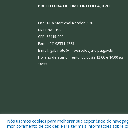
PREFEITURA DE LIMOEIRO DO AJURU
End.: Rua Marechal Rondon, S/N
Matinha – PA
CEP: 68415-000
Fone: (91) 98551-4783
E-mail: gabinete@limoeirodoajuru.pa.gov.br
Horário de atendimento: 08:00 às 12:00 e 14:00 às
18:00
Nós usamos cookies para melhorar sua experiência de navegação
Todos os direitos reservados a Prefeitura Municipal
monitoramento de cookies. Para ter mais informações sobre como