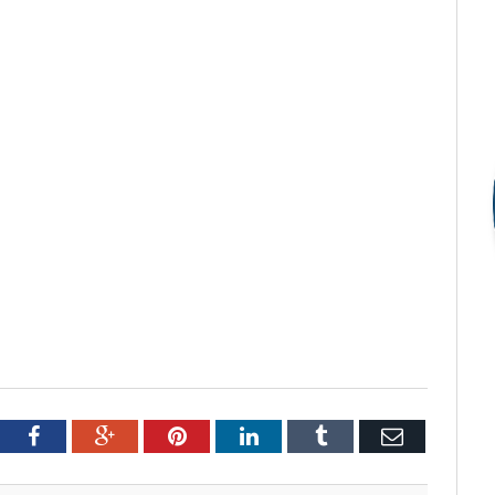
tter
Facebook
Google+
Pinterest
LinkedIn
Tumblr
Email