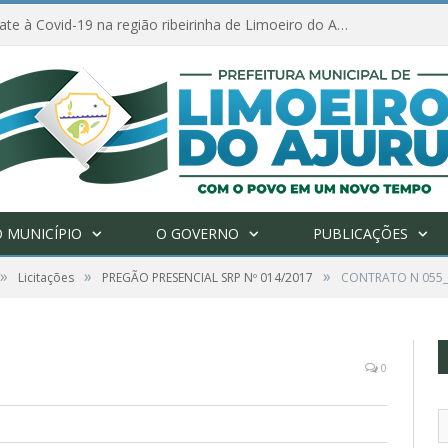
Ações de combate à Covid-19 na região ribeirinha de Limoeiro do Ajuru continuam
 MUNICÍPIO
O GOVERNO
PUBLICAÇÕES
»
»
»
Licitações
PREGÃO PRESENCIAL SRP Nº 014/2017
CONTRATO N 055_
0