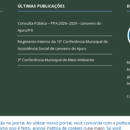
ÚLTIMAS PUBLICAÇÕES
D
Consulta Pública – PPA 2026–2029 – Limoeiro do
Ajuru/PA
Regimento Interno da 13ª Conferência Municipal de
Assistência Social de Limoeiro do Ajuru
3ª Conferência Municipal de Meio Ambiente
M
R
g
l
C
 no portal. Ao utilizar nosso portal, você concorda com a polític
 de Limoeiro do Ajuru.
Mapa do Si
 isso é feito, acesse Política de cookies (
Leia mais
). Se você