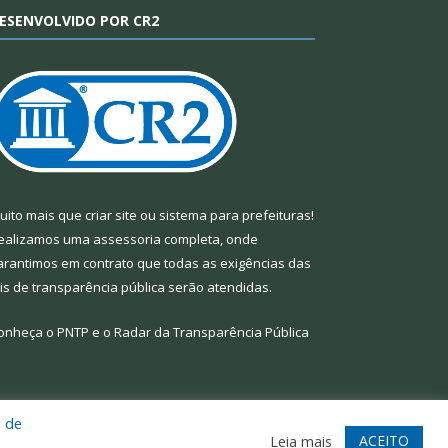
ESENVOLVIDO POR CR2
uito mais que
criar site
ou
sistema para prefeituras
!
ealizamos uma
assessoria
completa, onde
arantimos em contrato que todas as exigências das
eis de transparência pública
serão atendidas.
onheça o
PNTP
e o
Radar da Transparência Pública
a de
te
Acessar Área Administrativa
Acessar Webmail
ACEITO
Leia mais