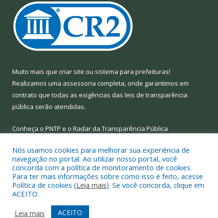
Muito mais que
criar site
ou
sistema para prefeituras
!
Realizamos uma
assessoria
completa, onde garantimos em
contrato que todas as exigências das
leis de transparência
pública
serão atendidas.
Conheça o
PNTP
e o
Radar da Transparência Pública
Nós usamos cookies para melhorar sua experiência de
navegação no portal. Ao utilizar nosso portal, você
concorda com a política de monitoramento de cookies.
Para ter mais informações sobre como isso é feito, acesse
Todos os direitos reservados a Prefeitura Municipal de Limoeiro
Política de cookies (
Leia mais
). Se você concorda, clique em
do Ajuru.
ACEITO.
Mapa do Site
Acessar Área Administrativa
ACEITO
Leia mais