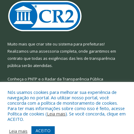
Muito mais que
criar site
ou
sistema para prefeituras
!
Realizamos uma
assessoria
completa, onde garantimos em
contrato que todas as exigências das
leis de transparência
pública
serão atendidas.
Conheça o
PNTP
e o
Radar da Transparência Pública
Nós usamos cookies para melhorar sua experiência de
navegação no portal. Ao utilizar nosso portal, você
concorda com a política de monitoramento de cookies.
Para ter mais informações sobre como isso é feito, acesse
Todos os direitos reservados a Prefeitura Municipal de Limoeiro
Política de cookies (
Leia mais
). Se você concorda, clique em
do Ajuru.
ACEITO.
Mapa do Site
Acessar Área Administrativa
ACEITO
Leia mais