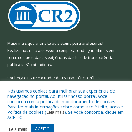
Muito mais que
criar site
ou
sistema para prefeituras
!
Realizamos uma
assessoria
completa, onde garantimos em
contrato que todas as exigências das
leis de transparência
pública
serão atendidas.
Conheça o
PNTP
e o
Radar da Transparência Pública
Nós usamos cookies para melhorar sua experiência de
navegação no portal. Ao utilizar nosso portal, você
concorda com a política de monitoramento de cookies.
Para ter mais informações sobre como isso é feito, acesse
Todos os direitos reservados a Prefeitura Municipal de Limoeiro
Política de cookies (
Leia mais
). Se você concorda, clique em
do Ajuru.
ACEITO.
Mapa do Site
Acessar Área Administrativa
ACEITO
Leia mais