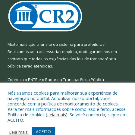
Muito mais que
criar site
ou
sistema para prefeituras
!
Realizamos uma
assessoria
completa, onde garantimos em
contrato que todas as exigências das
leis de transparência
pública
serão atendidas.
Conheça o
PNTP
e o
Radar da Transparência Pública
Nós usamos cookies para melhorar sua experiência de
navegação no portal. Ao utilizar nosso portal, você
concorda com a política de monitoramento de cookies.
Para ter mais informações sobre como isso é feito, acesse
Todos os direitos reservados a Prefeitura Municipal de Limoeiro
Política de cookies (
Leia mais
). Se você concorda, clique em
do Ajuru.
ACEITO.
Mapa do Site
Acessar Área Administrativa
ACEITO
Leia mais