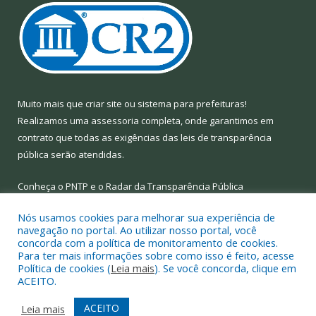
Muito mais que
criar site
ou
sistema para prefeituras
!
Realizamos uma
assessoria
completa, onde garantimos em
contrato que todas as exigências das
leis de transparência
pública
serão atendidas.
Conheça o
PNTP
e o
Radar da Transparência Pública
Nós usamos cookies para melhorar sua experiência de
navegação no portal. Ao utilizar nosso portal, você
concorda com a política de monitoramento de cookies.
Para ter mais informações sobre como isso é feito, acesse
Todos os direitos reservados a Prefeitura Municipal de Limoeiro
Política de cookies (
Leia mais
). Se você concorda, clique em
do Ajuru.
ACEITO.
Mapa do Site
Acessar Área Administrativa
ACEITO
Leia mais