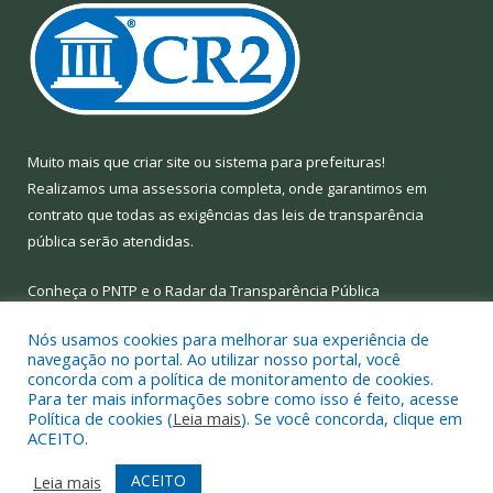
Muito mais que
criar site
ou
sistema para prefeituras
!
Realizamos uma
assessoria
completa, onde garantimos em
contrato que todas as exigências das
leis de transparência
pública
serão atendidas.
Conheça o
PNTP
e o
Radar da Transparência Pública
Nós usamos cookies para melhorar sua experiência de
navegação no portal. Ao utilizar nosso portal, você
concorda com a política de monitoramento de cookies.
Para ter mais informações sobre como isso é feito, acesse
Todos os direitos reservados a Prefeitura Municipal de Limoeiro
Política de cookies (
Leia mais
). Se você concorda, clique em
do Ajuru.
ACEITO.
Mapa do Site
Acessar Área Administrativa
ACEITO
Leia mais